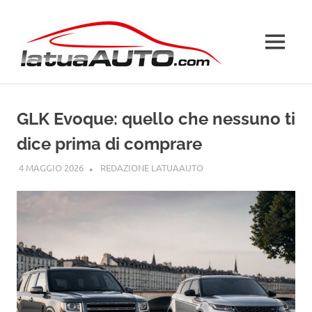
Salta
La
al
contenuto
MENU
Tua
Auto
GLK Evoque: quello che nessuno ti
dice prima di comprare
4 MAGGIO 2026
REDAZIONE LATUAAUTO
CURIOSITÀ AUTO