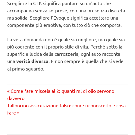
Scegliere la GLK significa puntare su un’auto che
accompagna senza sorprese, con una presenza discreta
ma solida. Scegliere l’Evoque significa accettare una
componente più emotiva, con tutto ciò che comporta.
La vera domanda non è quale sia migliore, ma quale sia
più coerente con il proprio stile di vita. Perché sotto la
superficie lucida della carrozzeria, ogni auto racconta
una
verità diversa
. E non sempre è quella che si vede
al primo sguardo.
Precedente
Navigazione
Come fare miscela al 2: quanti ml di olio servono
articolo:
davvero
articoli
Prossimo
Talloncino assicurazione falso: come riconoscerlo e cosa
articolo
fare