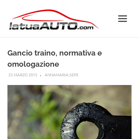
Salta
La
al
contenuto
MENU
Tua
Auto
Gancio traino, normativa e
omologazione
25 MARZO 2015
ANNAMARIA.SEPE
CODICE DELLA STRADA