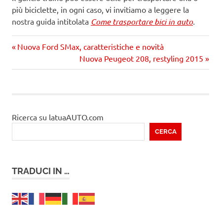
più biciclette, in ogni caso, vi invitiamo a leggere la
nostra guida intitolata
Come trasportare bici in auto
.
Precedente
Navigazione
Nuova Ford SMax, caratteristiche e novità
articolo:
Prossimo
Nuova Peugeot 208, restyling 2015
articoli
articolo
Ricerca su latuaAUTO.com
CERCA
TRADUCI IN …