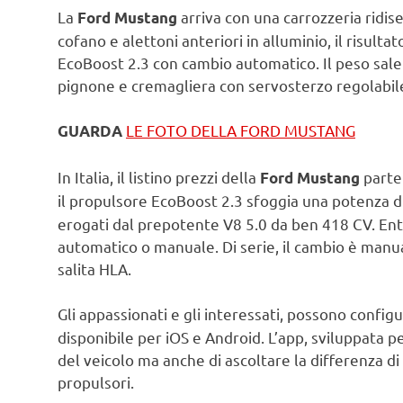
La
arriva con una carrozzeria ridis
Ford Mustang
cofano e alettoni anteriori in alluminio, il risult
EcoBoost 2.3 con cambio automatico. Il peso sale a
pignone e cremagliera con servosterzo regolabil
LE FOTO DELLA FORD MUSTANG
GUARDA
In Italia, il listino prezzi della
parte
Ford Mustang
il propulsore EcoBoost 2.3 sfoggia una potenza d
erogati dal prepotente V8 5.0 da ben 418 CV. Ent
automatico o manuale. Di serie, il cambio è manua
salita HLA.
Gli appassionati e gli interessati, possono config
disponibile per iOS e Android. L’app, sviluppata p
del veicolo ma anche di ascoltare la differenza di
propulsori.