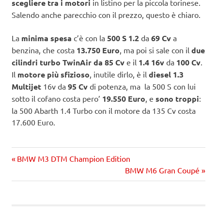
scegliere tra i motori
in listino per la piccola torinese.
Salendo anche parecchio con il prezzo, questo è chiaro.
La
minima spesa
c’è con la
500 S 1.2
da
69 Cv
a
benzina, che costa
13.750 Euro
, ma poi si sale con il
due
cilindri turbo TwinAir da
85 Cv
e il
1.4 16v
da
100 Cv
.
Il
motore più sfizioso
, inutile dirlo, è il
diesel 1.3
Multijet
16v da
95 Cv
di potenza, ma la 500 S con lui
sotto il cofano costa pero’
19.550 Euro
, e
sono troppi
:
la 500 Abarth 1.4 Turbo con il motore da 135 Cv costa
17.600 Euro.
Precedente
Navigazione
BMW M3 DTM Champion Edition
articolo:
Prossimo
BMW M6 Gran Coupé
articoli
articolo