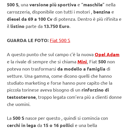
500 S
, una
versione più sportiva
e “
maschile
” nella
carrozzeria, disponibile con tutti i motori ,
benzina
e
diesel da 69 a 100 Cv
di potenza. Dentro è più rifinita e
il
listino
parte da
13.750 Euro
.
GUARDA LE FOTO:
Fiat 500 S
A questo punto che sul campo c’è la nuova
Opel Adam
e la rivale di sempre che si chiama
Mini
, Fiat
500
non
poteva non trasformarsi
da modello a famiglia
di
vetture. Una gamma, come dicono quelli che hanno
studiato marketing e forse hanno pure capito che la
piccola torinese aveva bisogno di un
rinforzino di
testosterone
, troppo legata com’era più a clienti donne
che uomini.
La
500 S
nasce per questo , quindi si comincia con
cerchi in lega
da
15 o 16 pollici
e una bella