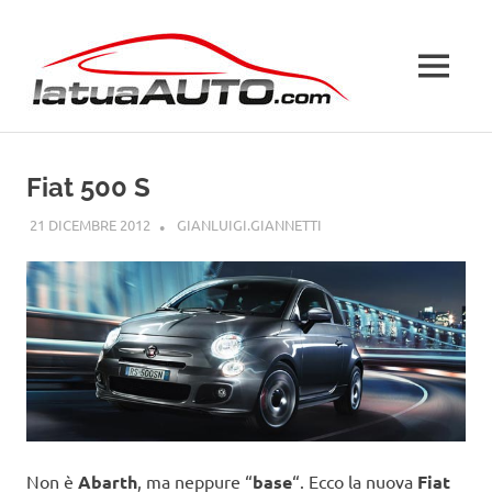
Salta
La
al
contenuto
MENU
Tua
Auto
Fiat 500 S
21 DICEMBRE 2012
GIANLUIGI.GIANNETTI
FIAT
Non è
Abarth
, ma neppure “
base
“. Ecco la nuova
Fiat