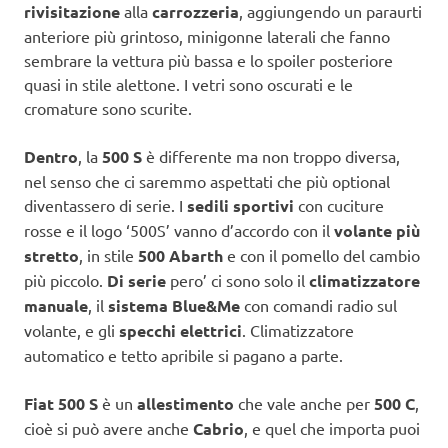
rivisitazione
alla
carrozzeria
, aggiungendo un paraurti
anteriore più grintoso, minigonne laterali che fanno
sembrare la vettura più bassa e lo spoiler posteriore
quasi in stile alettone. I vetri sono oscurati e le
cromature sono scurite.
Dentro
, la
500 S
è differente ma non troppo diversa,
nel senso che ci saremmo aspettati che più optional
diventassero di serie. I
sedili sportivi
con cuciture
rosse e il logo ‘500S’ vanno d’accordo con il
volante più
stretto
, in stile
500 Abarth
e con il pomello del cambio
più piccolo.
Di serie
pero’ ci sono solo il
climatizzatore
manuale
, il
sistema Blue&Me
con comandi radio sul
volante, e gli
specchi elettrici
. Climatizzatore
automatico e tetto apribile si pagano a parte.
Fiat 500 S
è un
allestimento
che vale anche per
500 C
,
cioè si può avere anche
Cabrio
, e quel che importa puoi