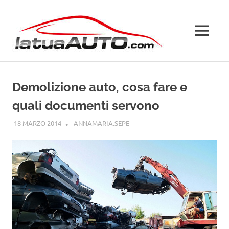
Salta
La
al
contenuto
MENU
Tua
Auto
Demolizione auto, cosa fare e
quali documenti servono
18 MARZO 2014
ANNAMARIA.SEPE
GUIDE