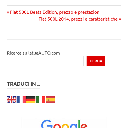
Precedente
Navigazione
Fiat 500L Beats Edition, prezzo e prestazioni
articolo:
Prossimo
Fiat 500L 2014, prezzi e caratteristiche
articoli
articolo
Ricerca su latuaAUTO.com
CERCA
TRADUCI IN …