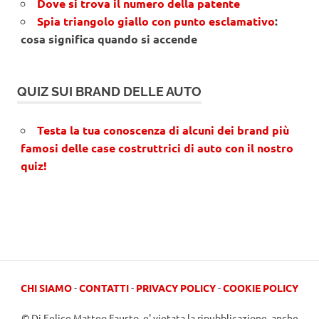
Dove si trova il numero della patente
Spia triangolo giallo con punto esclamativo
:
cosa significa quando si accende
QUIZ SUI BRAND DELLE AUTO
Testa la tua conoscenza di alcuni dei brand più
famosi delle case costruttrici di auto con il nostro
quiz!
CHI SIAMO
-
CONTATTI
-
PRIVACY POLICY
-
COOKIE POLICY
© Di Felice Matteo Fausto, e' vietata la ripubblicazione, anche