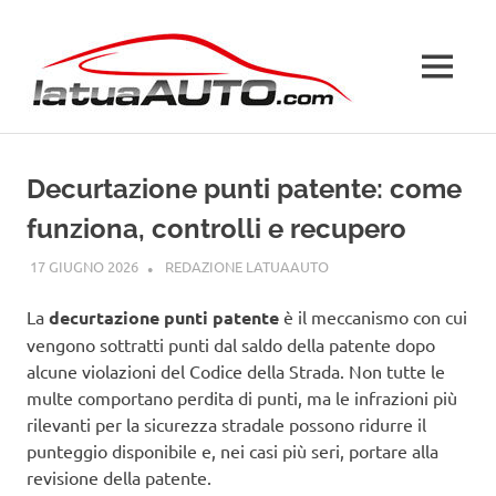
Salta
La
al
contenuto
MENU
Tua
Auto
Decurtazione punti patente: come
funziona, controlli e recupero
17 GIUGNO 2026
REDAZIONE LATUAAUTO
CODICE DELLA STRADA
La
decurtazione punti patente
è il meccanismo con cui
vengono sottratti punti dal saldo della patente dopo
alcune violazioni del Codice della Strada. Non tutte le
multe comportano perdita di punti, ma le infrazioni più
rilevanti per la sicurezza stradale possono ridurre il
punteggio disponibile e, nei casi più seri, portare alla
revisione della patente.