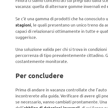
Finora ci siamo concentrati sui pregi dati dalla s
vacanza: quella di alternare gomme invernali ed e
Se c’è una gamma di prodotti che ha conosciuto u
, le quali presentano un unico treno da a
stagioni
capaci di relazionarsi ottimamente in tutte e qua
suggerisce.
Una soluzione valida per chi si trova in condizion
percorrenza di tipo prevalentemente cittadino.
costantemente monitorate.
Per concludere
Prima di andare in vacanza controllate che l’auto si
incontrerete alla guida. Verificare di avere gli pn
se necessario, vanno cambiati prontamente. Una m
dell’
, di cui fanno
obbligo di dotazioni invernali