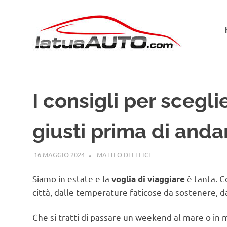
Salta
La
al
contenuto
Tua
Aut
I consigli per scegl
giusti prima di anda
16 MAGGIO 2024
MATTEO DI FELICE
GUIDE
Siamo in estate e la
è tanta. C
voglia di viaggiare
città, dalle temperature faticose da sostenere, d
Che si tratti di passare un weekend al mare o in