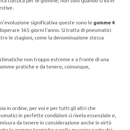
celta classica per le gomme, non solo quando si va in
stive.
n’evoluzione significativa queste sono le
gomme 4
doperare 365 giorni l’anno. Si tratta di pneumatici
ttro le stagioni, come la denominazione stessa
i climatiche non troppo estreme e a fronte di una
 Gomme pratiche e da tenere, comunque,
a in ordine, per voi e per tutti gli altri che
eumatici in perfette condizioni si rivela essenziale e,
isura da tenere in considerazione anche in virtù
 parte le gomme termiche e nella maggior parte dei