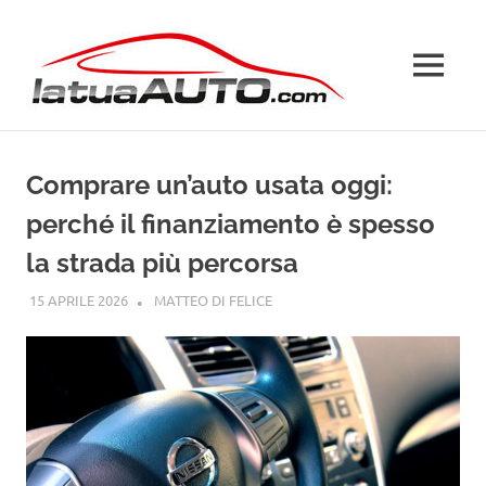
Salta
La
al
contenuto
MENU
Tua
Auto
Comprare un’auto usata oggi:
perché il finanziamento è spesso
la strada più percorsa
15 APRILE 2026
MATTEO DI FELICE
GUIDE