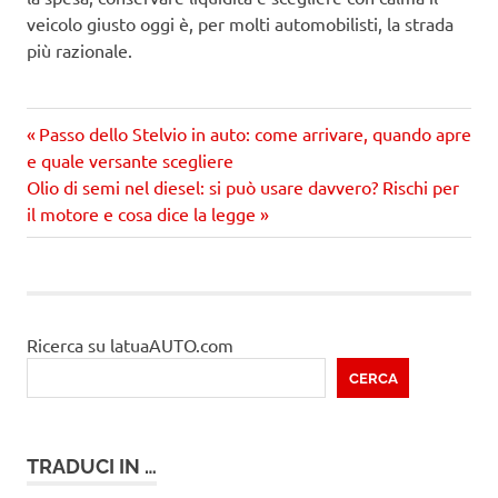
veicolo giusto oggi è, per molti automobilisti, la strada
più razionale.
Precedente
Navigazione
Passo dello Stelvio in auto: come arrivare, quando apre
articolo:
e quale versante scegliere
articoli
Prossimo
Olio di semi nel diesel: si può usare davvero? Rischi per
articolo
il motore e cosa dice la legge
Ricerca su latuaAUTO.com
CERCA
TRADUCI IN …