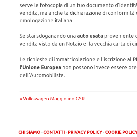
serve la fotocopia di un tuo documento d’identità
vendita, ma anche la dichiarazione di conformità 
omologazione italiana.
Se stai sdoganando una
proveniente da
auto usata
vendita visto da un Notaio e la vecchia carta di c
Le richieste di immatricolazione e l’iscrizione al 
non possono invece essere pres
l’Unione Europea
dell’Automobilista.
Precedente
Navigazione
Volkswagen Maggiolino GSR
articolo:
articoli
CHI SIAMO
-
CONTATTI
-
PRIVACY POLICY
-
COOKIE POLIC