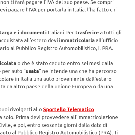
e non ti farà pagare l’IVA del suo paese. Se compri
i pagare l’IVA per portarla in Italia: l’ha fatto chi
Italiani. Per
a tutti gli
 targa e i documenti
trasferire
cquistata all’estero devi
all’ufficio
immatricolarla
arlo al Pubblico Registro Automobilistico, il PRA.
o che è stato ceduto entro sei mesi dalla
icolata
 per auto “
” ne intende una che ha percorso
usata
colare in Italia una auto proveniente dall’estero
ata da altro paese della unione Europea o da una
 puoi rivolgerti allo
Sportello Telematico
 solo. Prima devi provvedere all’immatricolazione
ivile, e poi, entro sessanta giorni dalla data di
ua auto al Pubblico Registro Automobilistico (PRA). Ti