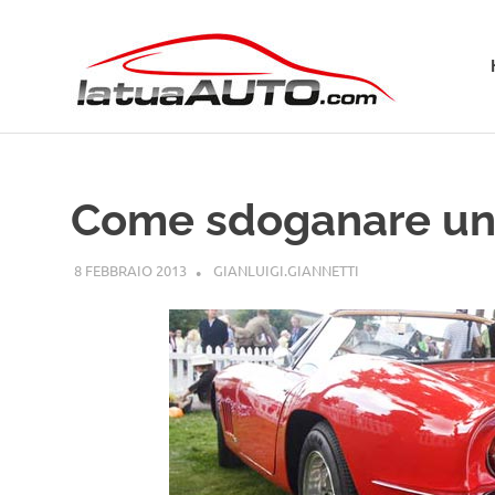
Salta
La
al
contenuto
Tua
Aut
Come sdoganare un
8 FEBBRAIO 2013
GIANLUIGI.GIANNETTI
GUIDE