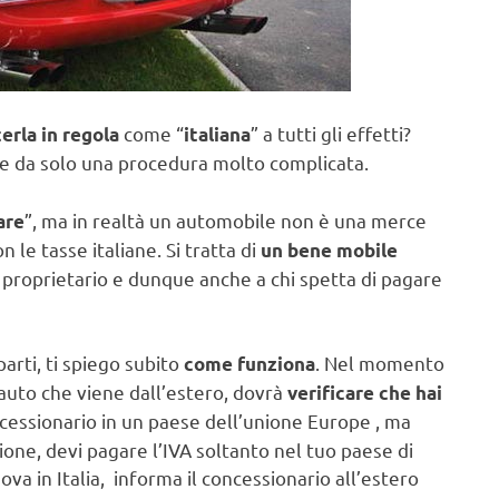
come “
” a tutti gli effetti?
erla in regola
italiana
e da solo una procedura molto complicata.
”, ma in realtà un automobile non è una merce
are
n le tasse italiane. Si tratta di
un bene mobile
il proprietario e dunque anche a chi spetta di pagare
arti, ti spiego subito
. Nel momento
come funziona
a auto che viene dall’estero, dovrà
verificare che hai
ncessionario in un paese dell’unione Europe , ma
ione, devi pagare l’IVA soltanto nel tuo paese di
va in Italia, informa il concessionario all’estero