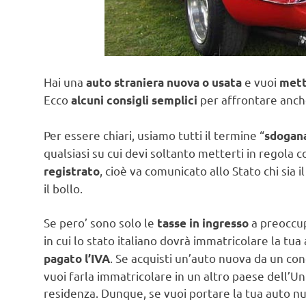
Hai una
e vuoi
auto straniera nuova o usata
mett
Ecco
per affrontare anch
alcuni consigli semplici
Per essere chiari, usiamo tutti il termine “
sdogan
qualsiasi su cui devi soltanto metterti in regola co
, cioè va comunicato allo Stato chi sia 
registrato
il bollo.
Se pero’ sono solo le
a preoccup
tasse in ingresso
in cui lo stato italiano dovrà immatricolare la tu
. Se acquisti un’auto nuova da un co
pagato l’IVA
vuoi farla immatricolare in un altro paese dell’Un
residenza. Dunque, se vuoi portare la tua auto nuo