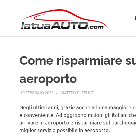
Salta
La
al
contenuto
Tua
Aut
Come risparmiare su
aeroporto
10 FEBBRAIO 2022
MATTEO DI FELICE
GUIDE
Negli ultimi anni, grazie anche ad una maggiore of
e conveniente. Ad oggi sono milioni gli italiani 
arrivare in aeroporto e risparmiare sul parcheggio
miglior servizio possibile in aeroporto.