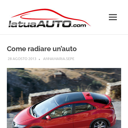
Salta
La
al
contenuto
MENU
Tua
Auto
Come radiare un’auto
28 AGOSTO 2013
ANNAMARIA.SEPE
GUIDE