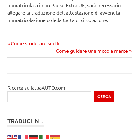
immatricolata in un Paese Extra UE, sarà necessario
allegare la traduzione dell’attestazione di avvenuta
immatricolazione o della Carta di circolazione.
Precedente
Navigazione
Come sfoderare sedili
articolo:
Prossimo
Come guidare una moto a marce
articoli
articolo
Ricerca su latuaAUTO.com
CERCA
TRADUCI IN …