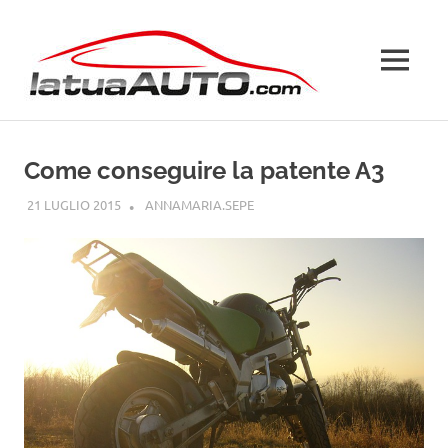
Salta
La
al
contenuto
MENU
Tua
Auto
Come conseguire la patente A3
21 LUGLIO 2015
ANNAMARIA.SEPE
PATENTE