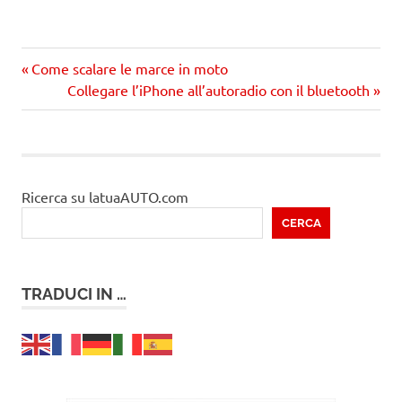
Precedente
Navigazione
Come scalare le marce in moto
articolo:
Prossimo
Collegare l’iPhone all’autoradio con il bluetooth
articoli
articolo
Ricerca su latuaAUTO.com
CERCA
TRADUCI IN …