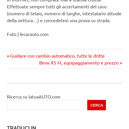
Effettuate sempre tutti gli accertamenti del caso
(numero di telaio, numero di targhe, intestatario attuale
della vettura…) e concedetevi una prova su strada.
Foto | lecarauto.com
Precedente
Navigazione
Guidare con cambio automatico, tutte le dritte
articolo:
Prossimo
Bmw X5 M, equipaggiamento e prezzo
articoli
articolo
Ricerca su latuaAUTO.com
CERCA
TRADUCI IN …