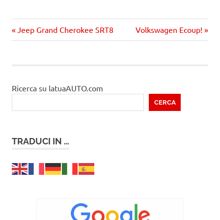
Precedente
Prossimo
Navigazione
Jeep Grand Cherokee SRT8
Volkswagen Ecoup!
articolo:
articolo
articoli
Ricerca su latuaAUTO.com
CERCA
TRADUCI IN …