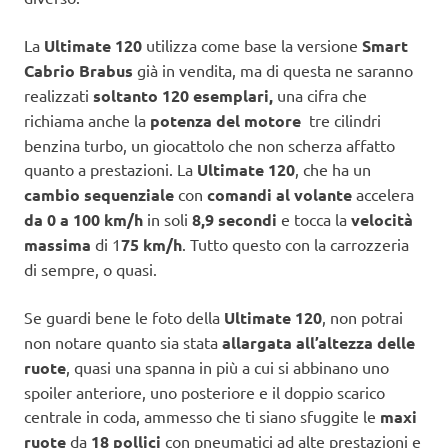
La
Ultimate 120
utilizza come base la versione
Smart
Cabrio Brabus
già in vendita, ma di questa ne saranno
realizzati
soltanto 120 esemplari,
una cifra che
richiama anche la
potenza del motore
tre cilindri
benzina turbo, un giocattolo che non scherza affatto
quanto a prestazioni. La
Ultimate 120
, che ha un
cambio sequenziale
con
comandi al volante
accelera
da 0 a 100 km/h
in soli
8,9 secondi
e tocca la
velocità
massima
di 1
75 km/h
. Tutto questo con la carrozzeria
di sempre, o quasi.
Se guardi bene le foto della
Ultimate 120
, non potrai
non notare quanto sia stata
allargata all’altezza delle
ruote
, quasi una spanna in più a cui si abbinano uno
spoiler anteriore, uno posteriore e il doppio scarico
centrale in coda, ammesso che ti siano sfuggite le
maxi
ruote
da
18 pollici
con pneumatici ad alte prestazioni e