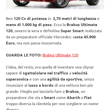
Ben
120 Cv di potenza
in
2,70 metri di lunghezza
e
meno di 1.000 kg di peso
. Ecco la
Brabus Ultimate
120
, ovvero la vera e definitiva
Super Smart
realizzata
da un preparatore ufficiale Mercedes: c
osta 45.900
Euro
, ma non passa inosservata.
GUARDA LE FOTO:
Brabus Ultimate 120
L’idea, del resto, era quella di inventare una citycar
capace di
sgattaiolare nel traffico
a
velocità
supersonica
e con una
agilità da sportiva
, senza
rinunciare al l
usso a bordo
di una vettura ben più
grande. Meglio poi lasciarlo fare a
Brabus
, un
preparatore che sta a
Smart
come
Abarth
a
Fiat
:
troppo diversa la clientela per non scegliere un nome
diverso.