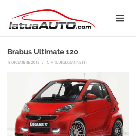
Salta
La
al
contenuto
MENU
Tua
Auto
Brabus Ultimate 120
8 DICEMBRE 2012
GIANLUIGI.GIANNETTI
SMART