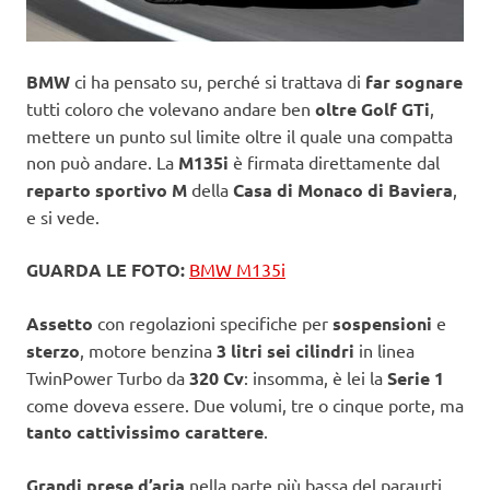
BMW
ci ha pensato su, perché si trattava di
far sognare
tutti coloro che volevano andare ben
oltre Golf GTi
,
mettere un punto sul limite oltre il quale una compatta
non può andare. La
M135i
è firmata direttamente dal
reparto sportivo M
della
Casa di Monaco di Baviera
,
e si vede.
GUARDA LE FOTO:
BMW M135i
Assetto
con regolazioni specifiche per
sospensioni
e
sterzo
, motore benzina
3 litri sei cilindri
in linea
TwinPower Turbo da
320 Cv
: insomma, è lei la
Serie 1
come doveva essere. Due volumi, tre o cinque porte, ma
tanto cattivissimo carattere
.
Grandi prese d’aria
nella parte più bassa del paraurti,