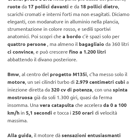
ruote
da
17 pollici davanti
e da
18 pollici dietro
,
scarichi cromati e interni forti ma non esagitati. Diciamo
eleganti, con modanature in alluminio nella plancia,
strumentazione in colore rosso, e sedili sportivi
anatomici. Poi scopri che
a bordo
c’è spazi solo per
quattro persone
, ma almeno il
bagagliaio
da 360 litri
ci convince
, e può crescere
fino a 1.200 litri
abbattendo il divano posteriore.
Bmw
, al centro del
progetto M135i
, c’ha messo solo il
motore
, un sei cilindri turbo di
2.979 centimetri cubi
a
iniezione diretta da
320 cv di potenza
, con una
spinta
mostruosa
già da soli 1.300 giri, quasi da ferma
insomma. Una
vera catapulta
che accelera
da 0 a 100
km/h
in
5,1 secondi
e tocca i
250 orari
di velocità
massima.
Alla guida
, il motore dà
sensazioni entusiasmanti