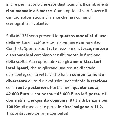
anche per il suono che esce dagli scarichi. Il
cambio
è di
tipo manuale
a
6 marce
. Come optional si può avere il
cambio automatico a 8 marce che ha i comandi
scenografici al volante.
Sulla
M135i
sono presenti le
quattro modalità di uso
della vettura: EcoMode per risparmiare carburante,
Comfort, Sport e Sport+. Le reazioni di
sterzo
,
motore
e
sospensioni
cambiano sensibilmente in funzione
della scelta. Altri optional? Ecco gli
ammortizzatori
intelligenti
, che migliorano una tenuta di strada
eccellente, con la vettura che ha un
comportamento
divertente
e limiti elevatissimi nonostante la
trazione
sulle
ruote posteriori
. Poi ti chiedi
quanto costa
,
42.600 Euro
la
tre porte
e
43.400 Euro
la
5 porte
, e ti
domandi anche
quanto consuma
:
8 litri
di benzina per
100 Km
di media, che pero’
in citta’ salgono a 11,2.
Troppi davvero per una compatta!