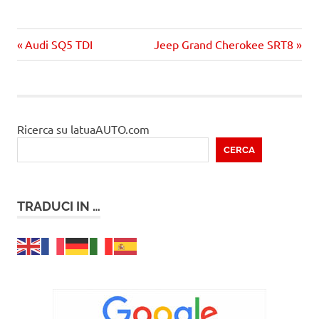
Precedente
Prossimo
Navigazione
Audi SQ5 TDI
Jeep Grand Cherokee SRT8
articolo:
articolo
articoli
Ricerca su latuaAUTO.com
CERCA
TRADUCI IN …