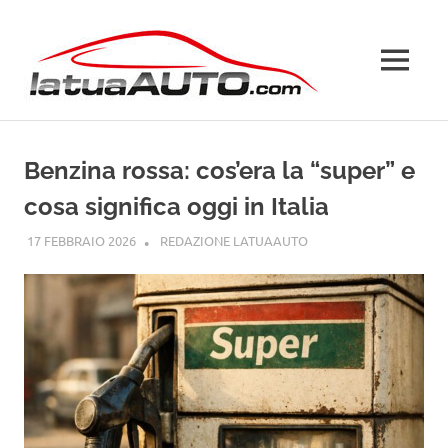
Salta
La
al
contenuto
MENU
Tua
Auto
Benzina rossa: cos’era la “super” e
cosa significa oggi in Italia
17 FEBBRAIO 2026
REDAZIONE LATUAAUTO
GUIDE