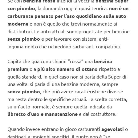
Se con
benzina rossa
intendi la vecchia
benzina Super
con piombo
, la domanda oggi è quasi teorica:
non è un
carburante pensato per l’uso quotidiano sulle auto
moderne
e non è quello che trovi normalmente ai
distributori. Le auto attuali sono progettate per benzine
senza piombo
e per lavorare con sistemi anti-
inquinamento che richiedono carburanti compatibili.
Capita che qualcuno chiami “rossa” una
benzina
premium
o a
più alto numero di ottano
rispetto a
quella standard. In quel caso non si parla della Super di
una volta: si parla di una benzina moderna, sempre
senza piombo
, che può avere caratteristiche diverse
ma resta dentro le specifiche attuali. La scelta corretta,
su un’auto normale, è sempre quella indicata da
libretto d’uso e manutenzione
e dal costruttore.
Quando invece entrano in gioco carburanti
agevolati
o
destinati a impieghi specifici, il punto non è “se