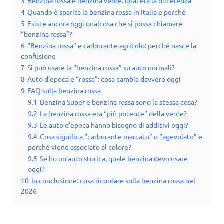
3
Benzina rossa e benzina verde: qual era la differenza
4
Quando è sparita la benzina rossa in Italia e perché
5
Esiste ancora oggi qualcosa che si possa chiamare
“benzina rossa”?
6
“Benzina rossa” e carburante agricolo: perché nasce la
confusione
7
Si può usare la “benzina rossa” su auto normali?
8
Auto d’epoca e “rossa”: cosa cambia davvero oggi
9
FAQ sulla benzina rossa
9.1
Benzina Super e benzina rossa sono la stessa cosa?
9.2
La benzina rossa era “più potente” della verde?
9.3
Le auto d’epoca hanno bisogno di additivi oggi?
9.4
Cosa significa “carburante marcato” o “agevolato” e
perché viene associato al colore?
9.5
Se ho un’auto storica, quale benzina devo usare
oggi?
10
In conclusione: cosa ricordare sulla benzina rossa nel
2026