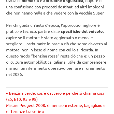
tratta di
memoria
e
abitudine linguistica
, oppure di
una confusione con prodotti destinati ad altri impieghi
che non hanno nulla a che vedere con la vecchia Super.
Per chi guida un’auto d’epoca, l’approccio migliore è
pratico e tecnico: partire dalle
specifiche del veicolo
,
capire se il motore è stato aggiornato o meno, e
scegliere il carburante in base a ciò che serve davvero al
motore, non in base al nome con cui lo si ricorda. In
questo modo “benzina rossa” resta ciò che è: un pezzo
di cultura automobilistica italiana, utile da comprendere,
ma non un riferimento operativo per fare rifornimento
nel 2026.
Precedente
Navigazione
Benzina verde: cos’è davvero e perché si chiama così
articolo:
(E5, E10, 95 e 98)
articoli
Prossimo
Misure Peugeot 2008: dimensioni esterne, bagagliaio e
articolo
differenze tra serie