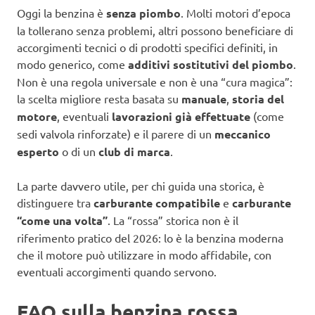
Oggi la benzina è
senza piombo
. Molti motori d’epoca
la tollerano senza problemi, altri possono beneficiare di
accorgimenti tecnici o di prodotti specifici definiti, in
modo generico, come
additivi sostitutivi del piombo
.
Non è una regola universale e non è una “cura magica”:
la scelta migliore resta basata su
manuale
,
storia del
motore
, eventuali
lavorazioni già effettuate
(come
sedi valvola rinforzate) e il parere di un
meccanico
esperto
o di un
club di marca
.
La parte davvero utile, per chi guida una storica, è
distinguere tra
carburante compatibile
e
carburante
“come una volta”
. La “rossa” storica non è il
riferimento pratico del 2026: lo è la benzina moderna
che il motore può utilizzare in modo affidabile, con
eventuali accorgimenti quando servono.
FAQ sulla benzina rossa