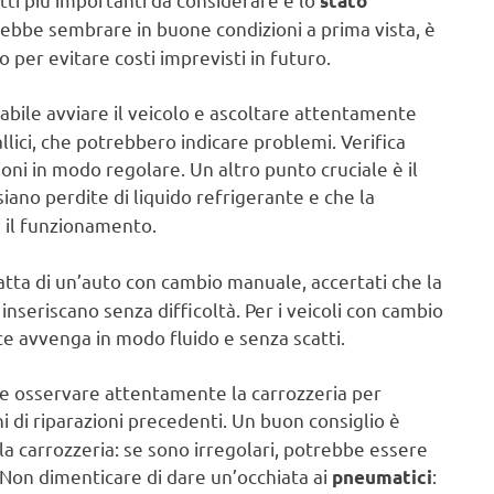
stato
rebbe sembrare in buone condizioni a prima vista, è
per evitare costi imprevisti in futuro.
gliabile avviare il veicolo e ascoltare attentamente
allici, che potrebbero indicare problemi. Verifica
oni in modo regolare. Un altro punto cruciale è il
 siano perdite di liquido refrigerante e che la
 il funzionamento.
atta di un’auto con cambio manuale, accertati che la
inseriscano senza difficoltà. Per i veicoli con cambio
ce avvenga in modo fluido e senza scatti.
ile osservare attentamente la carrozzeria per
i di riparazioni precedenti. Un buon consiglio è
lla carrozzeria: se sono irregolari, potrebbe essere
 Non dimenticare di dare un’occhiata ai
:
pneumatici