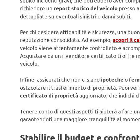
subito incidenti gravi, che potrebbero aver compr
richiedere un
presso ag
report storico del veicolo
dettagliate su eventuali sinistri o danni subiti.
Per chi desidera affidabilità e sicurezza, una bu
reputazione consolidata. Ad esempio,
scopri il c
veicolo viene attentamente controllato e acco
Acquistare da un rivenditore certificato ti offre m
veicolo.
Infine, assicurati che non ci siano
o
ipoteche
ferm
ostacolare il trasferimento di proprietà. Puoi ve
aggiornato, che indichi c
certificato di proprietà
Tenere conto di questi aspetti ti aiuterà a fare 
garantendoti una maggiore tranquillità al momen
Stabilire il budget e confront