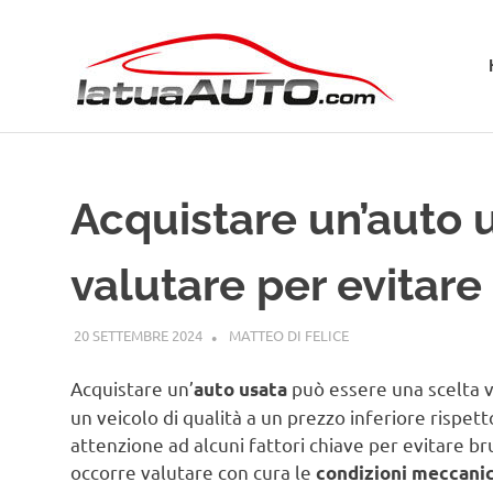
Salta
La
al
contenuto
Tua
Aut
Acquistare un’auto us
valutare per evitare
20 SETTEMBRE 2024
MATTEO DI FELICE
GUIDE
Acquistare un’
può essere una scelta v
auto usata
un veicolo di qualità a un prezzo inferiore rispe
attenzione ad alcuni fattori chiave per evitare b
occorre valutare con cura le
condizioni meccani