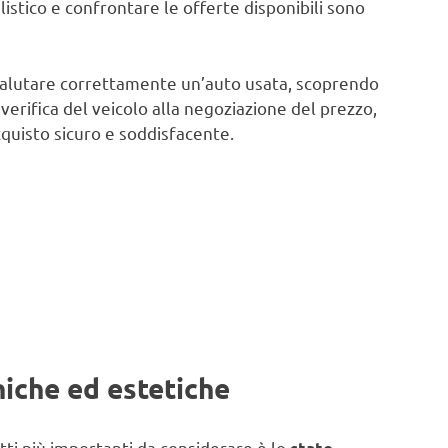
listico e confrontare le offerte disponibili sono
r valutare correttamente un’auto usata, scoprendo
verifica del veicolo alla negoziazione del prezzo,
quisto sicuro e soddisfacente.
niche ed estetiche
etti più importanti da considerare è lo