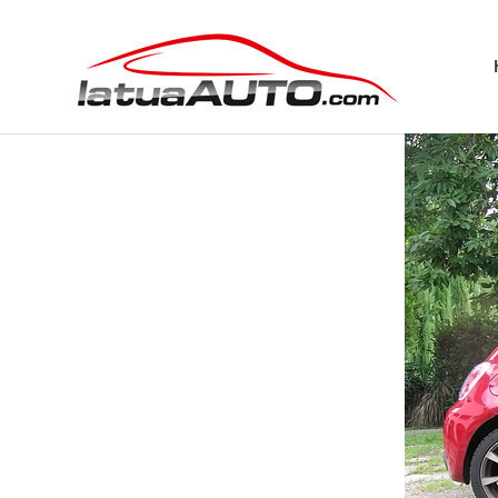
Salta
La
al
contenuto
Tua
Aut