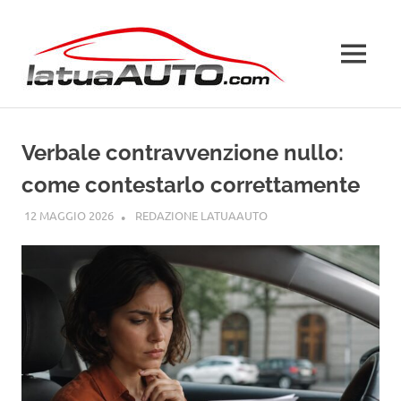
Salta
La
al
contenuto
MENU
Tua
Auto
Verbale contravvenzione nullo:
come contestarlo correttamente
12 MAGGIO 2026
REDAZIONE LATUAAUTO
GUIDE