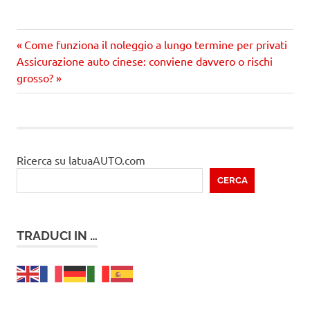
Precedente
Navigazione
Come funziona il noleggio a lungo termine per privati
Prossimo
articolo:
Assicurazione auto cinese: conviene davvero o rischi
articoli
articolo
grosso?
Ricerca su latuaAUTO.com
CERCA
TRADUCI IN …