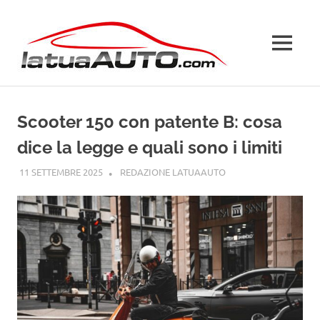
Salta
La
al
contenuto
MENU
Tua
Auto
Scooter 150 con patente B: cosa
dice la legge e quali sono i limiti
11 SETTEMBRE 2025
REDAZIONE LATUAAUTO
PATENTE