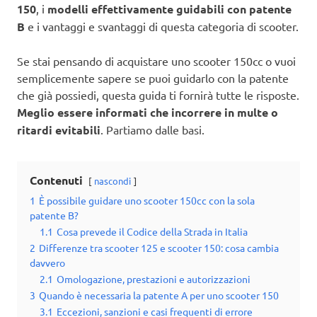
150
, i
modelli effettivamente guidabili con patente
B
e i vantaggi e svantaggi di questa categoria di scooter.
Se stai pensando di acquistare uno scooter 150cc o vuoi
semplicemente sapere se puoi guidarlo con la patente
che già possiedi, questa guida ti fornirà tutte le risposte.
Meglio essere informati che incorrere in multe o
ritardi evitabili
. Partiamo dalle basi.
Contenuti
nascondi
1
È possibile guidare uno scooter 150cc con la sola
patente B?
1.1
Cosa prevede il Codice della Strada in Italia
2
Differenze tra scooter 125 e scooter 150: cosa cambia
davvero
2.1
Omologazione, prestazioni e autorizzazioni
3
Quando è necessaria la patente A per uno scooter 150
3.1
Eccezioni, sanzioni e casi frequenti di errore