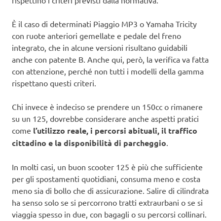
rispettino i criteri previsti dalla normativa.
È il caso di determinati Piaggio MP3 o Yamaha Tricity
con ruote anteriori gemellate e pedale del freno
integrato, che in alcune versioni risultano guidabili
anche con patente B. Anche qui, però, la verifica va fatta
con attenzione, perché non tutti i modelli della gamma
rispettano questi criteri.
Chi invece è indeciso se prendere un 150cc o rimanere
su un 125, dovrebbe considerare anche aspetti pratici
come
l’utilizzo reale, i percorsi abituali, il traffico
cittadino e la disponibilità di parcheggio
.
In molti casi, un buon scooter 125 è più che sufficiente
per gli spostamenti quotidiani, consuma meno e costa
meno sia di bollo che di assicurazione. Salire di cilindrata
ha senso solo se si percorrono tratti extraurbani o se si
viaggia spesso in due, con bagagli o su percorsi collinari.