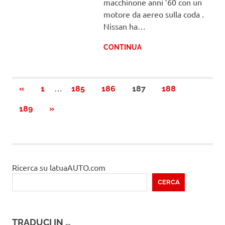
macchinone anni ’60 con un
motore da aereo sulla coda .
Nissan ha…
CONTINUA
Paginazione
…
PRECEDENTI
«
1
185
186
187
188
ARTICOLI
degli
PROSSIMI
189
»
ARTICOLI
articoli
Ricerca su latuaAUTO.com
CERCA
TRADUCI IN …