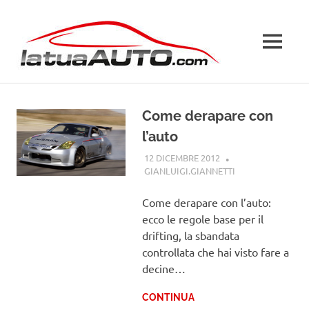
Salta
La
al
contenuto
MENU
Tua
Auto
Come derapare con
l’auto
12 DICEMBRE 2012
GIANLUIGI.GIANNETTI
GUIDE
Come derapare con l’auto:
ecco le regole base per il
drifting, la sbandata
controllata che hai visto fare a
decine…
CONTINUA