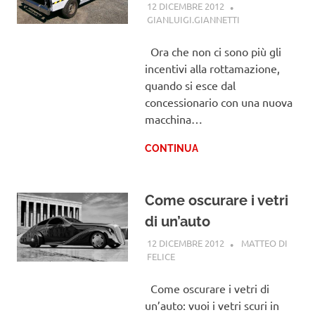
12 DICEMBRE 2012
GIANLUIGI.GIANNETTI
GUIDE
Ora che non ci sono più gli
incentivi alla rottamazione,
quando si esce dal
concessionario con una nuova
macchina…
CONTINUA
Come oscurare i vetri
di un’auto
12 DICEMBRE 2012
MATTEO DI
FELICE
GUIDE
Come oscurare i vetri di
un’auto: vuoi i vetri scuri in