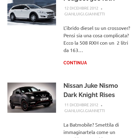
12 DICEMBRE 2012
GIANLUIGI.GIANNETTI
PEUGEOT
L’ibrido diesel su un crossover?
Pensi sia una cosa complicata?
Ecco la 508 RXH con un 2 litri
da 163…
CONTINUA
Nissan Juke Nismo
Dark Knight Rises
11 DICEMBRE 2012
GIANLUIGI.GIANNETTI
NISSAN
La Batmobile? Smettila di
immaginartela come un