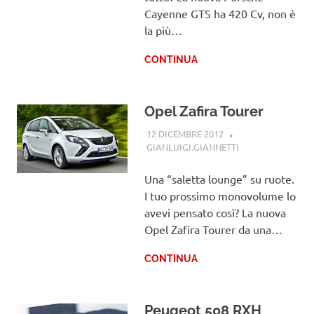
Cayenne GTS ha 420 Cv, non è
la più…
CONTINUA
Opel Zafira Tourer
12 DICEMBRE 2012
GIANLUIGI.GIANNETTI
OPEL
Una “saletta lounge” su ruote.
I tuo prossimo monovolume lo
avevi pensato così? La nuova
Opel Zafira Tourer da una…
CONTINUA
Peugeot 508 RXH