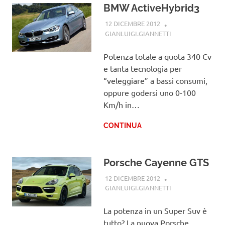
BMW ActiveHybrid3
12 DICEMBRE 2012
GIANLUIGI.GIANNETTI
BMW
Potenza totale a quota 340 Cv
e tanta tecnologia per
“veleggiare” a bassi consumi,
oppure godersi uno 0-100
Km/h in…
CONTINUA
Porsche Cayenne GTS
12 DICEMBRE 2012
GIANLUIGI.GIANNETTI
PORSCHE
La potenza in un Super Suv è
tutto? La nuova Porsche