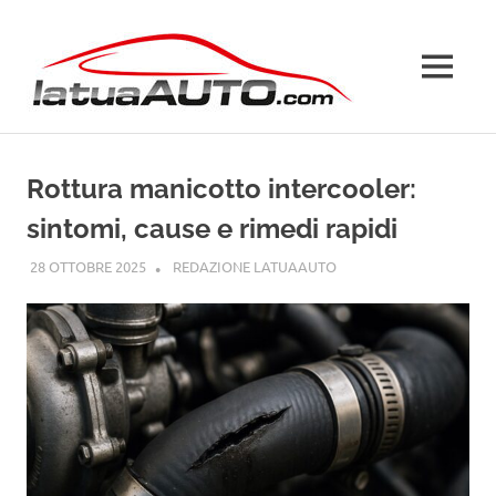
Salta
La
al
contenuto
MENU
Tua
Auto
Rottura manicotto intercooler:
sintomi, cause e rimedi rapidi
28 OTTOBRE 2025
REDAZIONE LATUAAUTO
GUIDE