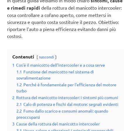
In questa guida vediamo in modo chiaro
sintomi, cause
e rimedi rapidi
della rottura del manicotto intercooler:
cosa controllare a cofano aperto, come mettersi in
sicurezza e quanto costa sostituire il pezzo. Obiettivo:
riportare l’auto a piena efficienza evitando danni più
costosi.
Contenuti
nascondi
1
Cos’è il manicotto dell’intercooler e a cosa serve
1.1
Funzione del manicotto nel sistema di
sovralimentazione
1.2
Perché è fondamentale per l’efficienza del motore
turbo
2
Rottura del manicotto intercooler: i sintomi più comuni
2.1
Calo di potenza e fischi dal motore: segnali evidenti
2.2
Fumo dallo scarico e consumi anomali: quando
preoccuparsi
3
Cause della rottura del manicotto intercooler
3.1
Usura, calore e vibrazioni: i principali responsabili