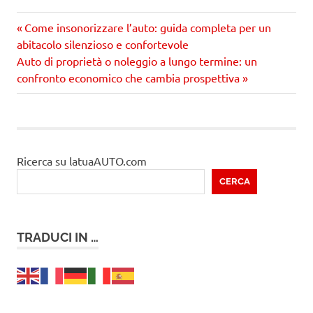
Precedente
Navigazione
Come insonorizzare l’auto: guida completa per un
articolo:
abitacolo silenzioso e confortevole
articoli
Prossimo
Auto di proprietà o noleggio a lungo termine: un
articolo
confronto economico che cambia prospettiva
Ricerca su latuaAUTO.com
CERCA
TRADUCI IN …