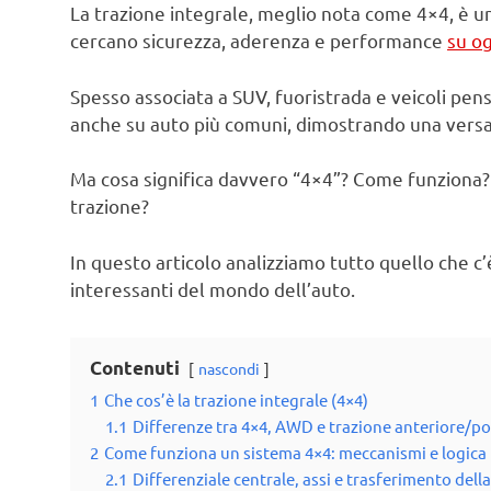
La trazione integrale, meglio nota come 4×4, è un
cercano sicurezza, aderenza e performance
su og
Spesso associata a SUV, fuoristrada e veicoli pens
anche su auto più comuni, dimostrando una versati
Ma cosa significa davvero “4×4”? Come funziona? E 
trazione?
In questo articolo analizziamo tutto quello che c’
interessanti del mondo dell’auto.
Contenuti
nascondi
1
Che cos’è la trazione integrale (4×4)
1.1
Differenze tra 4×4, AWD e trazione anteriore/po
2
Come funziona un sistema 4×4: meccanismi e logica
2.1
Differenziale centrale, assi e trasferimento dell