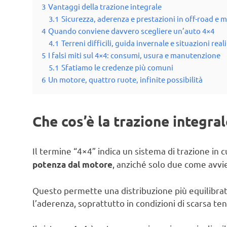
3
Vantaggi della trazione integrale
3.1
Sicurezza, aderenza e prestazioni in off-road e
4
Quando conviene davvero scegliere un’auto 4×4
4.1
Terreni difficili, guida invernale e situazioni reali
5
I falsi miti sul 4×4: consumi, usura e manutenzione
5.1
Sfatiamo le credenze più comuni
6
Un motore, quattro ruote, infinite possibilità
Che cos’è la trazione integral
Il termine “4×4” indica un sistema di trazione in c
, anziché solo due come avvie
potenza dal motore
Questo permette una distribuzione più equilibra
l’aderenza, soprattutto in condizioni di scarsa te