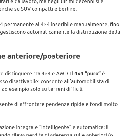
tari e da lavoro, ma negli ultimi decenni si è
anche su SUV compatti e berline.
4×4 permanente al 4×4 inseribile manualmente, fino
e gestiscono automaticamente la distribuzione della
ne anteriore/posteriore
te distinguere tra 4×4 e AWD. Il
è
4×4 “puro”
so disattivabile: consente all’automobilista di
ad esempio solo su terreni difficili.
onsente di affrontare pendenze ripide e fondi molto
zione integrale “intelligente” e automatica: il
ando rileva perdita di aderenza sulle anteriori (o