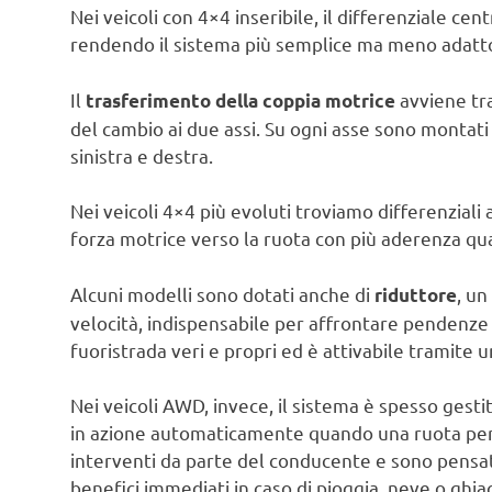
Nei veicoli con 4×4 inseribile, il differenziale 
rendendo il sistema più semplice ma meno adatto 
Il
avviene tra
trasferimento della coppia motrice
del cambio ai due assi. Su ogni asse sono montati 
sinistra e destra.
Nei veicoli 4×4 più evoluti troviamo differenziali 
forza motrice verso la ruota con più aderenza qua
Alcuni modelli sono dotati anche di
, un
riduttore
velocità, indispensabile per affrontare pendenze 
fuoristrada veri e propri ed è attivabile tramite 
Nei veicoli AWD, invece, il sistema è spesso gestit
in azione automaticamente quando una ruota per
interventi da parte del conducente e sono pensa
benefici immediati in caso di pioggia, neve o ghiac