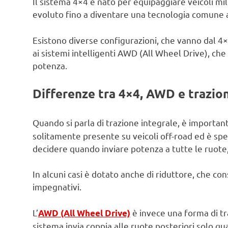
Il sistema 4×4 è nato per equipaggiare veicoli mili
evoluto fino a diventare una tecnologia comune 
Esistono diverse configurazioni, che vanno dal 
ai sistemi intelligenti AWD (All Wheel Drive), ch
potenza.
Differenze tra 4×4, AWD e trazio
Quando si parla di trazione integrale, è importan
solitamente presente su veicoli off-road ed è spes
decidere quando inviare potenza a tutte le ruote, 
In alcuni casi è dotato anche di riduttore, che c
impegnativi.
L’
è invece una forma di tra
AWD (All Wheel Drive)
sistema invia coppia alle ruote posteriori solo qu