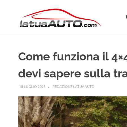
Salta
La
al
contenuto
Tua
Aut
Come funziona il 4×4
devi sapere sulla tr
18 LUGLIO 2025
REDAZIONE LATUAAUTO
GUIDE