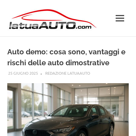
Salta
La
al
contenuto
MENU
Tua
Auto
Auto demo: cosa sono, vantaggi e
rischi delle auto dimostrative
25 GIUGNO 2025
REDAZIONE LATUAAUTO
GUIDE