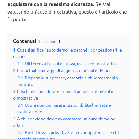
acquistare con la massima sicurezza
. Se stai
valutando un’auto dimostrativa, questo è l’articolo che
fa per te.
Contenuti
nascondi
1
Cosa significa “auto demo” e perché i concessionari le
usano
1.1
Differenza tra auto nuova, usata e dimostrativa
2
I principali vantaggi di acquistare un’auto demo
2.1
Risparmio sul prezzo, garanzia e chilometraggio
limitato
3
I rischi da considerare prima di acquistare un’auto
dimostrativa
3.1
Usura non dichiarata, disponibilità limitata e
svalutazione
4
A chi conviene davvero comprare un’auto demo nel
2025
4.1
Profili ideali: privati, aziende, neopatentati e chi
cambia spesso auto