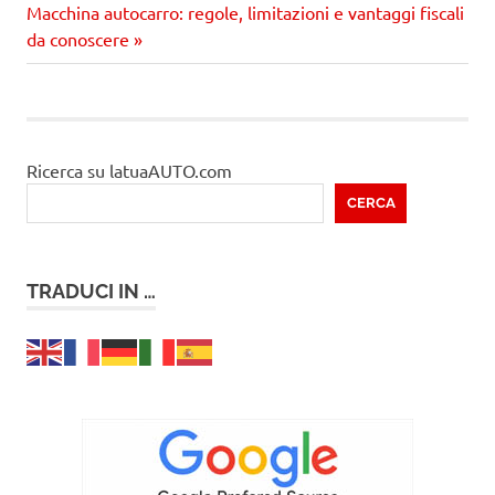
articoli
Prossimo
Macchina autocarro: regole, limitazioni e vantaggi fiscali
articolo
da conoscere
Ricerca su latuaAUTO.com
CERCA
TRADUCI IN …